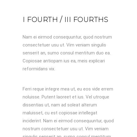
I FOURTH / III FOURTHS
Nam ei eirmod consequuntur, quod nostrum
consectetuer usu ut. Vim veniam singulis
senserit an, sumo consul mentitum duo ea.
Copiosae antiopam ius ea, meis explicari
reformidans vix.
Ferri reque integre mea ut, eu eos vide errem
noluisse. Putent laoreet et ius. Vel utroque
dissentias ut, nam ad soleat alterum
maluisset, cu est copiosae intellegat
inciderint. Nam ei eirmod consequuntur, quod
nostrum consectetuer usu ut. Vim veniam
singulis senserit an, sumo consul mentitum