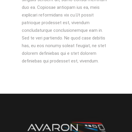
duo ea. Copiosae antiopam ius ea, meis
explicari reformidans vix cu.Ut possit
patrioque prodesset est, vivendum
concludaturque conclusionemque eam in.
Sed te veri partiendo. Ne quod case debitis
has, eu eos nonumy soleat feugiat, ne stet
dolorem definiebas qui e stet dolorem
definiebas qui prodesset est, vivendum.