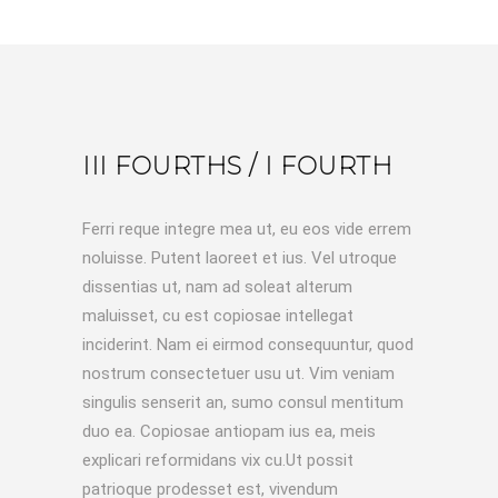
III FOURTHS / I FOURTH
Ferri reque integre mea ut, eu eos vide errem
noluisse. Putent laoreet et ius. Vel utroque
dissentias ut, nam ad soleat alterum
maluisset, cu est copiosae intellegat
inciderint. Nam ei eirmod consequuntur, quod
nostrum consectetuer usu ut. Vim veniam
singulis senserit an, sumo consul mentitum
duo ea. Copiosae antiopam ius ea, meis
explicari reformidans vix cu.Ut possit
patrioque prodesset est, vivendum