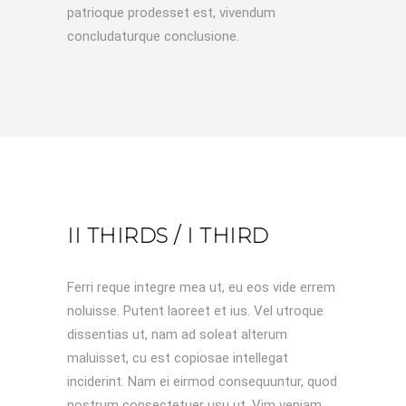
patrioque prodesset est, vivendum
concludaturque conclusione.
II THIRDS / I THIRD
Ferri reque integre mea ut, eu eos vide errem
noluisse. Putent laoreet et ius. Vel utroque
dissentias ut, nam ad soleat alterum
maluisset, cu est copiosae intellegat
inciderint. Nam ei eirmod consequuntur, quod
nostrum consectetuer usu ut. Vim veniam